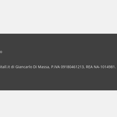
io
tall.it di Giancarlo Di Massa, P.IVA 09180461213, REA NA-1014981. Tutt