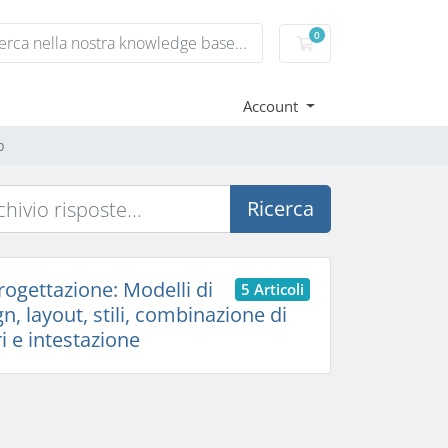
0
Carrello
Account
b
Ricerca
ogettazione: Modelli di
5 Articoli
n, layout, stili, combinazione di
i e intestazione