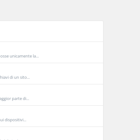
mosse unicamente la...
avi di un sito...
ggior parte di...
i dispositivi...