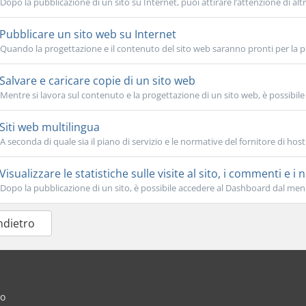
Dopo la pubblicazione di un sito su Internet, puoi attirare l’attenzione di altri 
Pubblicare un sito web su Internet
Quando la progettazione e il contenuto del sito web saranno pronti per la pu
Salvare e caricare copie di un sito web
Mentre si lavora sul contenuto e la progettazione di un sito web, è possibile 
Siti web multilingua
A seconda di quale sia il piano di servizio e le normative del fornitore di host
Visualizzare le statistiche sulle visite al sito, i commenti e 
Dopo la pubblicazione di un sito, è possibile accedere al Dashboard dal menu 
Indietro
io