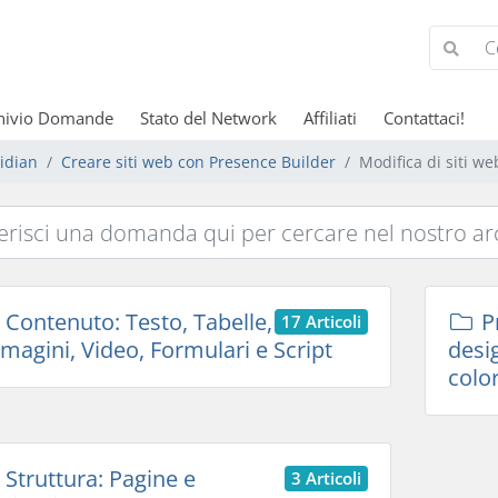
hivio Domande
Stato del Network
Affiliati
Contattaci!
idian
Creare siti web con Presence Builder
Modifica di siti we
Contenuto: Testo, Tabelle,
Pr
17 Articoli
magini, Video, Formulari e Script
desig
color
Struttura: Pagine e
3 Articoli