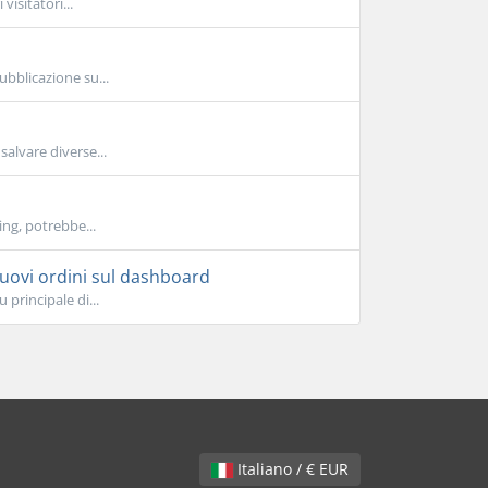
visitatori...
bblicazione su...
salvare diverse...
ing, potrebbe...
i nuovi ordini sul dashboard
principale di...
Italiano / € EUR