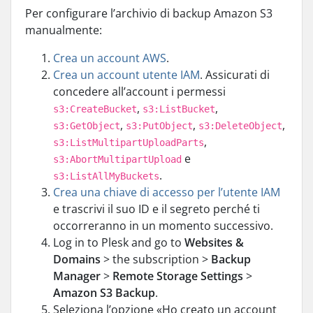
Per configurare l’archivio di backup Amazon S3
manualmente:
Crea un account AWS
.
Crea un account utente IAM
. Assicurati di
concedere all’account i permessi
,
,
s3:CreateBucket
s3:ListBucket
,
,
,
s3:GetObject
s3:PutObject
s3:DeleteObject
,
s3:ListMultipartUploadParts
e
s3:AbortMultipartUpload
.
s3:ListAllMyBuckets
Crea una chiave di accesso per l’utente IAM
e trascrivi il suo ID e il segreto perché ti
occorreranno in un momento successivo.
Log in to Plesk and go to
Websites &
Domains
> the subscription >
Backup
Manager
>
Remote Storage Settings
>
Amazon S3 Backup
.
Seleziona l’opzione «Ho creato un account